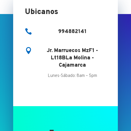
Ubicanos

994882141

Jr. Marruecos MzF1 -
Lt18BLa Molina -
Cajamarca
Lunes-Sábado: 8am – 5pm