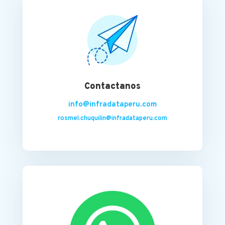
Contactanos
info@infradataperu.com
rosmel.chuquilin@infradataperu.com