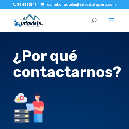
994882141
rosmel.chuquilin@infradataperu.com
¿Por qué
contactarnos?