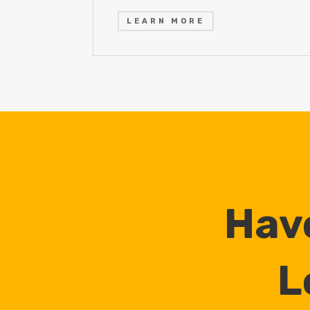
LEARN MORE
Have
L