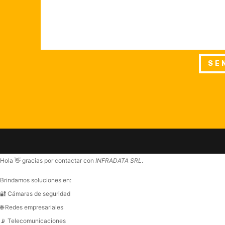
SE
Hola 👋 gracias por contactar con
INFRADATA SRL
.
Brindamos soluciones en:
🔐 Cámaras de seguridad
🌐 Redes empresariales
📡 Telecomunicaciones