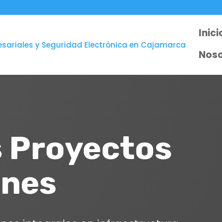
Inici
Noso
 Proyectos
ones