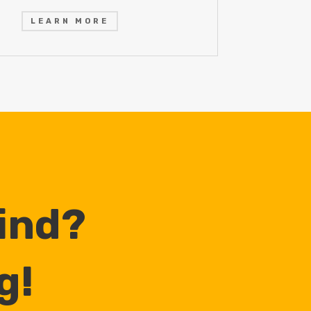
LEARN MORE
Mind?
g!