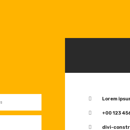

Lorem ipsum

+00 123 45

divi-const