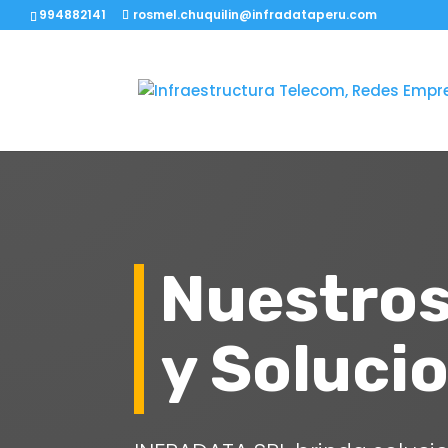
994882141
rosmel.chuquilin@infradataperu.com
Nuestros
y Soluci